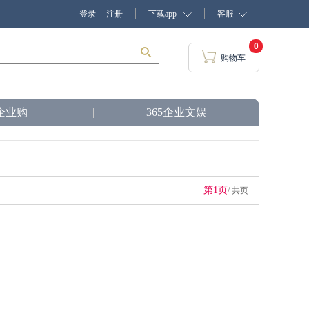
登录
注册
下载app
客服
0
购物车
企业购
365企业文娱
第1页
/ 共页