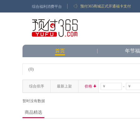
综合福利消费平台
预付365商城正式开通福卡支付
针对商城售后问题通知
化妆品网络销售经营者自律声明
首页
年节福
(0)
综合排序
最新上架
价格
-
暂时没有数据
商品精选