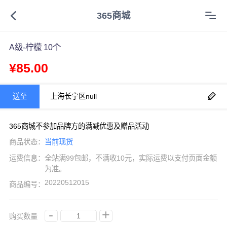
365商城
A级-柠檬 10个
¥85.00
送至
上海长宁区null
365商城不参加品牌方的满减优惠及赠品活动
商品状态：
当前现货
运费信息：
全站满99包邮，不满收10元，实际运费以支付页面金额
为准。
20220512015
商品编号：
-
+
购买数量